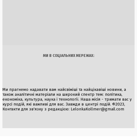
5 Серпня, 2026
Призову з 18 років не буде: офіційна позиція Офісу
Президента
6 Серпня, 2026
Україна
Бізнес
Блоги
Думки
Спорт
Наука
Арт
Їжа
МИ В СОЦІАЛЬНИХ МЕРЕЖАХ:
Ми прагнемо надавати вам найсвіжіші та найцікавіші новини, а
також аналітичні матеріали на широкий спектр тем: політика,
економіка, культура, наука і технології. Наша місія - тримати вас у
курсі подій, які важливі для вас. Завжди в центрі подій. ©2023,
Контакти для зв'язку з редакцією:
LelonkaKollmer@gmail.com