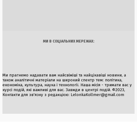
роботу єдиної атомної електростанції через обміління
Дунаю
3 Серпня, 2026
Україна
Бізнес
Блоги
Думки
Спорт
Наука
Арт
Їжа
МИ В СОЦІАЛЬНИХ МЕРЕЖАХ:
Ми прагнемо надавати вам найсвіжіші та найцікавіші новини, а
також аналітичні матеріали на широкий спектр тем: політика,
економіка, культура, наука і технології. Наша місія - тримати вас у
курсі подій, які важливі для вас. Завжди в центрі подій. ©2023,
Контакти для зв'язку з редакцією:
LelonkaKollmer@gmail.com