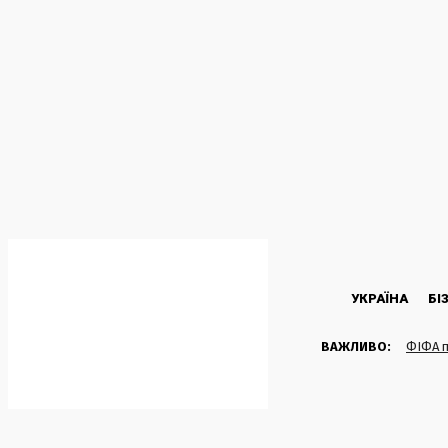
C
38.7
Kyiv
Четвер, 6 Серпня, 2026
УКРАЇНА
БІ
ВАЖЛИВО:
ФІФА п
реакці