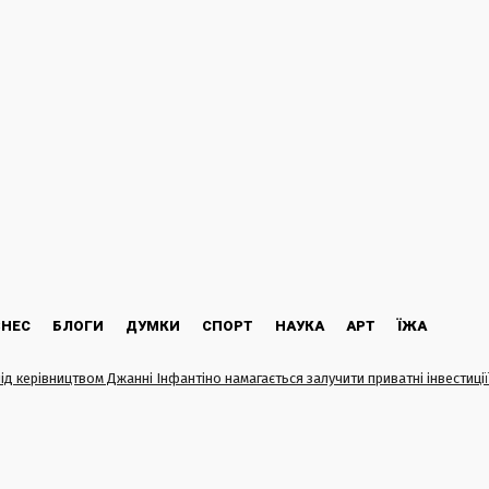
ЗНЕС
БЛОГИ
ДУМКИ
СПОРТ
НАУКА
АРТ
ЇЖА
ід керівництвом Джанні Інфантіно намагається залучити приватні інвестиції
ї. Президент організації пропонує продаж частки в новоствореній компанії...