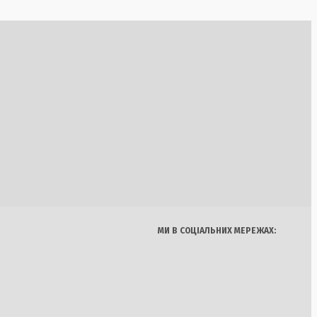
ю стосунків на
режжі
Україна
Бізнес
Блоги
н із Білоруссю
Думки
Спорт
Наука
Арт
зу
Їжа
МИ В СОЦІАЛЬНИХ МЕРЕЖАХ:
на церква як
ітаризація під