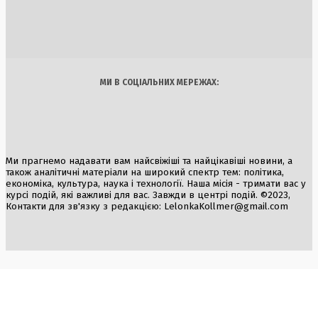
фінансування рибалок
5 Серпня, 2026
Україна
Бізнес
Блоги
Думки
Спорт
Наука
Арт
Їжа
МИ В СОЦІАЛЬНИХ МЕРЕЖАХ:
Ми прагнемо надавати вам найсвіжіші та найцікавіші новини, а
також аналітичні матеріали на широкий спектр тем: політика,
економіка, культура, наука і технології. Наша місія - тримати вас у
курсі подій, які важливі для вас. Завжди в центрі подій. ©2023,
Контакти для зв'язку з редакцією:
LelonkaKollmer@gmail.com