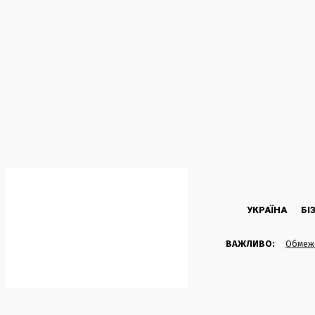
C
19.3
Kyiv
Субота, 8 Серпня, 2026
УКРАЇНА
БІ
ВАЖЛИВО:
Обмеже