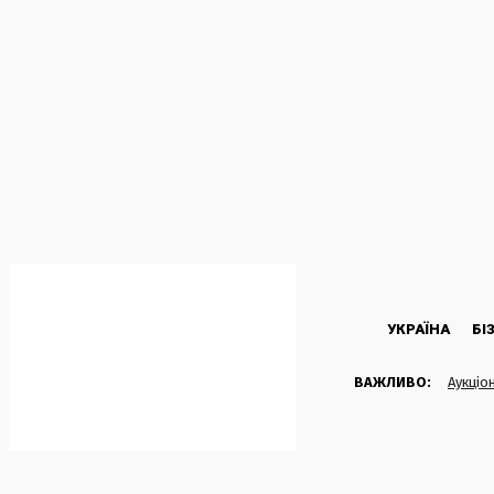
C
26.5
Kyiv
Четвер, 6 Серпня, 2026
УКРАЇНА
БІ
ВАЖЛИВО:
Аукціо