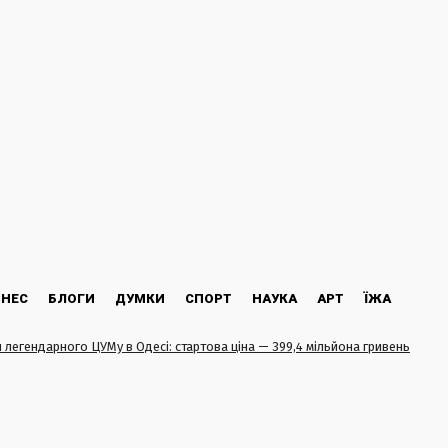
ЗНЕС
БЛОГИ
ДУМКИ
СПОРТ
НАУКА
АРТ
ЇЖА
н легендарного ЦУМу в Одесі: стартова ціна — 399,4 мільйона гривень