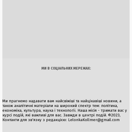
Нові правила регулювання електросамокатів в Україні:
штрафи для водіїв та компаній до 8500 грн
2 Серпня, 2026
Атака в Полтаві: термінал «Нової пошти» зруйновано, ал
працівники не постраждали
1 Серпня, 2026
Україна
Бізнес
Блоги
Думки
Спорт
Наука
Арт
Їжа
МИ В СОЦІАЛЬНИХ МЕРЕЖАХ:
Ми прагнемо надавати вам найсвіжіші та найцікавіші новини, а
також аналітичні матеріали на широкий спектр тем: політика,
економіка, культура, наука і технології. Наша місія - тримати вас у
курсі подій, які важливі для вас. Завжди в центрі подій. ©2023,
Контакти для зв'язку з редакцією:
LelonkaKollmer@gmail.com