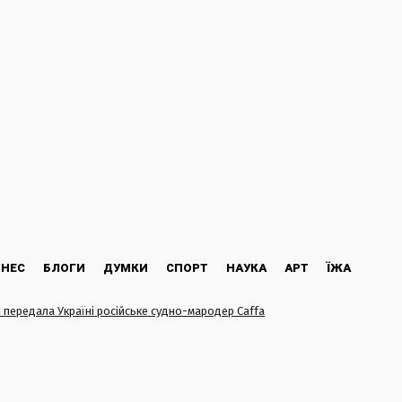
ЗНЕС
БЛОГИ
ДУМКИ
СПОРТ
НАУКА
АРТ
ЇЖА
 передала Україні російське судно-мародер Caffa