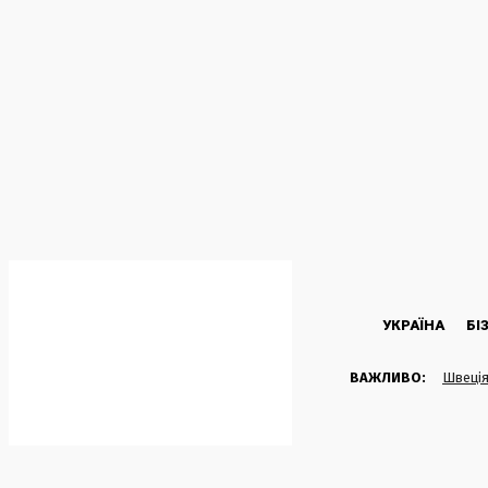
C
19.3
Kyiv
Субота, 8 Серпня, 2026
УКРАЇНА
БІ
ВАЖЛИВО:
Швеція