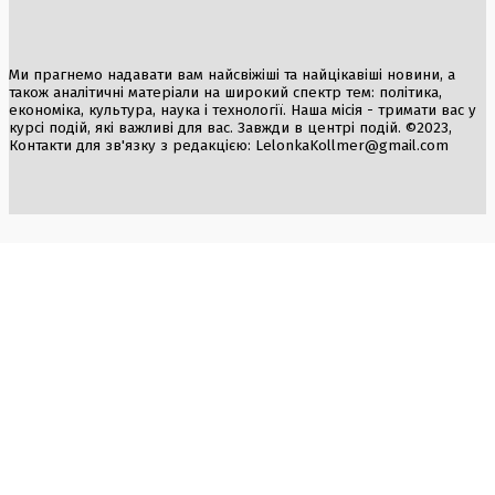
Ми прагнемо надавати вам найсвіжіші та найцікавіші новини, а
також аналітичні матеріали на широкий спектр тем: політика,
економіка, культура, наука і технології. Наша місія - тримати вас у
курсі подій, які важливі для вас. Завжди в центрі подій. ©2023,
Контакти для зв'язку з редакцією:
LelonkaKollmer@gmail.com