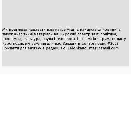
Ми прагнемо надавати вам найсвіжіші та найцікавіші новини, а
також аналітичні матеріали на широкий спектр тем: політика,
економіка, культура, наука і технології. Наша місія - тримати вас у
курсі подій, які важливі для вас. Завжди в центрі подій. ©2023,
Контакти для зв'язку з редакцією:
LelonkaKollmer@gmail.com