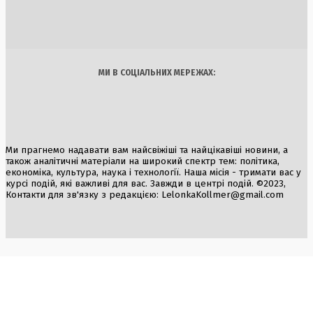
4 Серпня, 2026
Україна
Бізнес
Блоги
Думки
Спорт
Наука
Арт
Їжа
МИ В СОЦІАЛЬНИХ МЕРЕЖАХ:
Ми прагнемо надавати вам найсвіжіші та найцікавіші новини, а
також аналітичні матеріали на широкий спектр тем: політика,
економіка, культура, наука і технології. Наша місія - тримати вас у
курсі подій, які важливі для вас. Завжди в центрі подій. ©2023,
Контакти для зв'язку з редакцією:
LelonkaKollmer@gmail.com