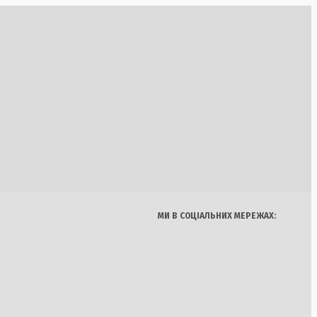
 гелікоптерів у
оротьби з лісовими
іонального
Україна
Бізнес
Блоги
 «Ощадбанк» та
Думки
Спорт
Наука
Арт
ують аукціон за
Їжа
МИ В СОЦІАЛЬНИХ МЕРЕЖАХ: