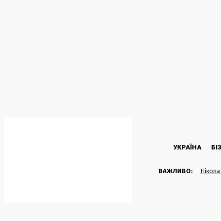
C
34.8
Kyiv
П’ятниця, 7 Серпня, 2026
УКРАЇНА
БІ
ВАЖЛИВО:
Нікола