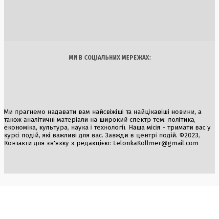
для ЄС
6 Серпня, 2026
Україна
Бізнес
Блоги
Думки
Спорт
Наука
Арт
Їжа
МИ В СОЦІАЛЬНИХ МЕРЕЖАХ:
Ми прагнемо надавати вам найсвіжіші та найцікавіші новини, а
також аналітичні матеріали на широкий спектр тем: політика,
економіка, культура, наука і технології. Наша місія - тримати вас у
курсі подій, які важливі для вас. Завжди в центрі подій. ©2023,
Контакти для зв'язку з редакцією:
LelonkaKollmer@gmail.com