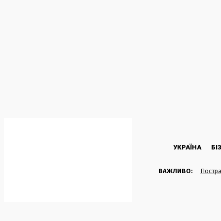
C
32.1
Kyiv
Четвер, 6 Серпня, 2026
УКРАЇНА
БІ
ВАЖЛИВО:
Постра