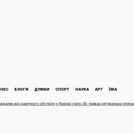
ЗНЕС
БЛОГИ
ДУМКИ
СПОРТ
НАУКА
АРТ
ЇЖА
ждалих від ракетного обстрілу у Львові стало 38: триває рятувальна опера