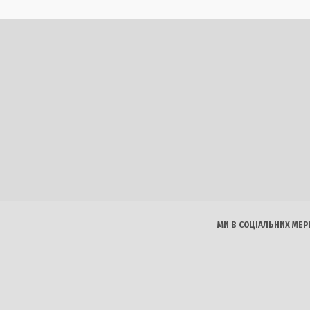
підземний хід
Білорусі в умовах па
026
6 Серпня, 2026
плив Росії на Туреччину через
Кадрові зміни в Офіс
ую»
Федоров не поверне
026
6 Серпня, 2026
МИ В СОЦІАЛЬНИХ МЕР
 спека охопить Україну:
Європа має історичн