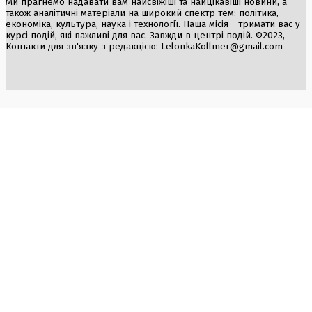
Ми прагнемо надавати вам найсвіжіші та найцікавіші новини, а
також аналітичні матеріали на широкий спектр тем: політика,
економіка, культура, наука і технології. Наша місія - тримати вас у
курсі подій, які важливі для вас. Завжди в центрі подій. ©2023,
Контакти для зв'язку з редакцією:
LelonkaKollmer@gmail.com