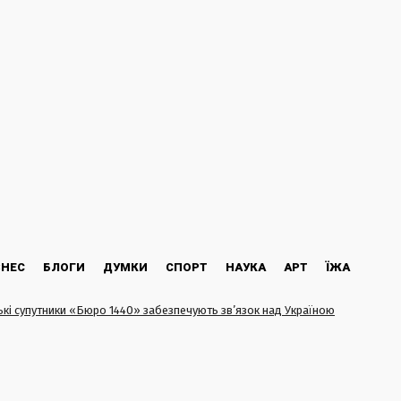
ЗНЕС
БЛОГИ
ДУМКИ
СПОРТ
НАУКА
АРТ
ЇЖА
ькі супутники «Бюро 1440» забезпечують зв’язок над Україною