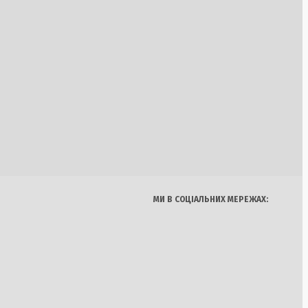
ж дизельного
ьких АЗС
ію Росії та
а
Україна
Бізнес
Блоги
Думки
Спорт
Наука
Арт
Їжа
олютно новий день»
 на американському
МИ В СОЦІАЛЬНИХ МЕРЕЖАХ:
оборони в Києві:
Україні