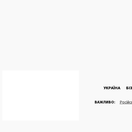
C
36.5
Kyiv
П’ятниця, 7 Серпня, 2026
УКРАЇНА
БІ
ВАЖЛИВО:
Російс