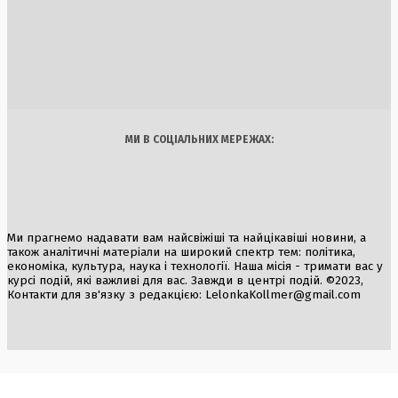
Європа у стані невизначеності: вплив Кремля та політичн
зміни загрожують коаліції на підтримку України
4 Серпня, 2026
Україна
Бізнес
Блоги
Думки
Спорт
Наука
Арт
Їжа
МИ В СОЦІАЛЬНИХ МЕРЕЖАХ:
Ми прагнемо надавати вам найсвіжіші та найцікавіші новини, а
також аналітичні матеріали на широкий спектр тем: політика,
економіка, культура, наука і технології. Наша місія - тримати вас у
курсі подій, які важливі для вас. Завжди в центрі подій. ©2023,
Контакти для зв'язку з редакцією:
LelonkaKollmer@gmail.com