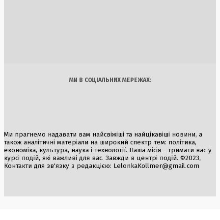
Боротьба з інвазивними сомами: Італія запускає програм
фінансування рибалок
5 Серпня, 2026
Україна
Бізнес
Блоги
Думки
Спорт
Наука
Арт
Їжа
МИ В СОЦІАЛЬНИХ МЕРЕЖАХ:
Ми прагнемо надавати вам найсвіжіші та найцікавіші новини, а
також аналітичні матеріали на широкий спектр тем: політика,
економіка, культура, наука і технології. Наша місія - тримати вас у
курсі подій, які важливі для вас. Завжди в центрі подій. ©2023,
Контакти для зв'язку з редакцією:
LelonkaKollmer@gmail.com