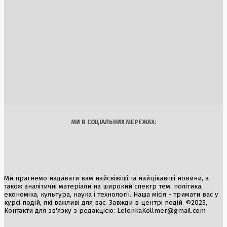
Співпраця України та Великої Британії у сфері ППО: нові
ракети Meteor та кошти з російських активів
2 Серпня, 2026
Аномальна спека в Україні добігає кінця: очікується
похолодання
6 Серпня, 2026
Україна
Бізнес
Блоги
Думки
Спорт
Наука
Арт
Їжа
МИ В СОЦІАЛЬНИХ МЕРЕЖАХ:
Ми прагнемо надавати вам найсвіжіші та найцікавіші новини, а
також аналітичні матеріали на широкий спектр тем: політика,
економіка, культура, наука і технології. Наша місія - тримати вас у
курсі подій, які важливі для вас. Завжди в центрі подій. ©2023,
Контакти для зв'язку з редакцією:
LelonkaKollmer@gmail.com