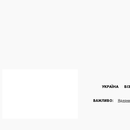
C
36.5
Kyiv
Четвер, 6 Серпня, 2026
УКРАЇНА
БІ
ВАЖЛИВО:
Ядерни