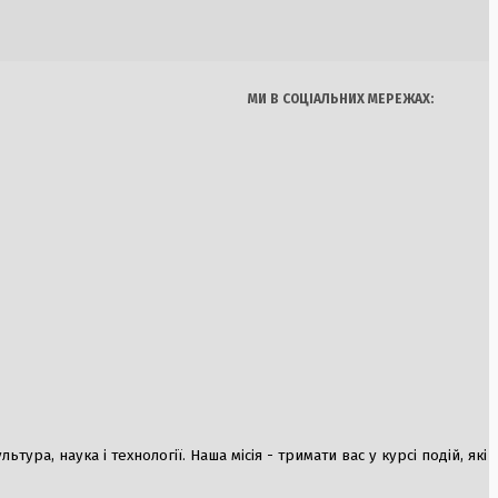
і» через контроль
Думки
Спорт
Наука
Арт
Їжа
МИ В СОЦІАЛЬНИХ МЕРЕЖАХ:
я: Україна
ткішої зими війни, в
же капітулювати
ура, наука і технології. Наша місія - тримати вас у курсі подій, які