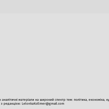
вали річницю стосунків на
Ірландію в «піратств
кому узбережжі
суден
026
3 Серпня, 2026
аркову: під час атаки знищено
Складні випробуванн
ів книжок та 600 тисяч
готується до найжорс
ів
той час як Путін мо
навесні
026
4 Серпня, 2026
налітичні матеріали на широкий спектр тем: політика, економіка, культ
у з редакцією:
LelonkaKollmer@gmail.com