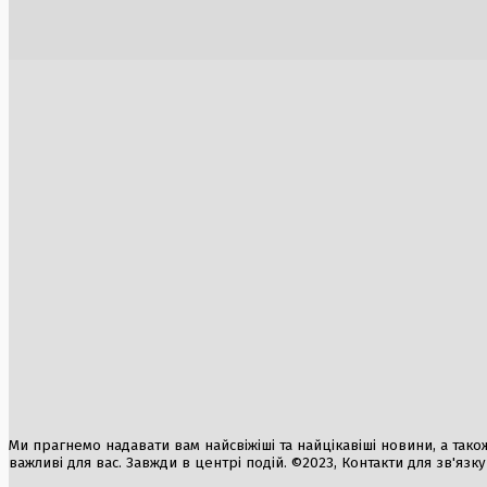
завдання на посаді голови Служби
відсвятку
зовнішньої розвідки України
французь
5 Серпня, 2026
2 Серпня, 2
Трамп оголосив про призупинення
військових дій проти Ірану для
укладення угоди
2 Серпня, 2026
Магнітна буря G2 охопила Землю через
Удар по Х
спалах M1.9
8 мільйон
підручник
2 Серпня, 2026
2 Серпня, 2
Зимовий кошмар: Оністрат прогнозує
відключення опалення та електрики
3 Серпня, 2026
Ми прагнемо надавати вам найсвіжіші та найцікавіші новини, а також а
важливі для вас. Завжди в центрі подій. ©2023, Контакти для зв'язк