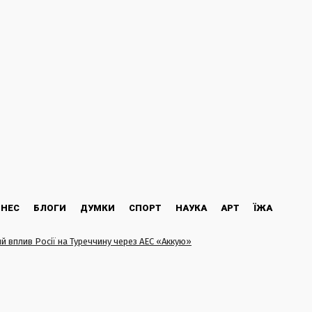
ЗНЕС
БЛОГИ
ДУМКИ
СПОРТ
НАУКА
АРТ
ЇЖА
й вплив Росії на Туреччину через АЕС «Аккую»