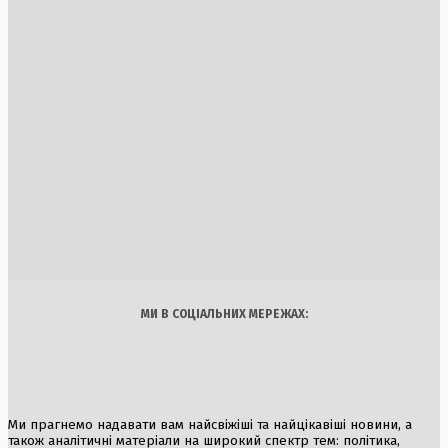
Співпраця України та Великої Британії у сфері ППО: нові
ракети Meteor та кошти з російських активів
2 Серпня, 2026
Румунія імплементує електричний імпорт з України через
зупинку АЕС
5 Серпня, 2026
Штурм Сеути: Іспанія залучила армію для боротьби з
напливом мігрантів, Італія розглядає можливість
призупинення Шенгену
1 Серпня, 2026
Україна
Бізнес
Блоги
Думки
Спорт
Наука
Арт
Їжа
МИ В СОЦІАЛЬНИХ МЕРЕЖАХ:
Ми прагнемо надавати вам найсвіжіші та найцікавіші новини, а
також аналітичні матеріали на широкий спектр тем: політика,