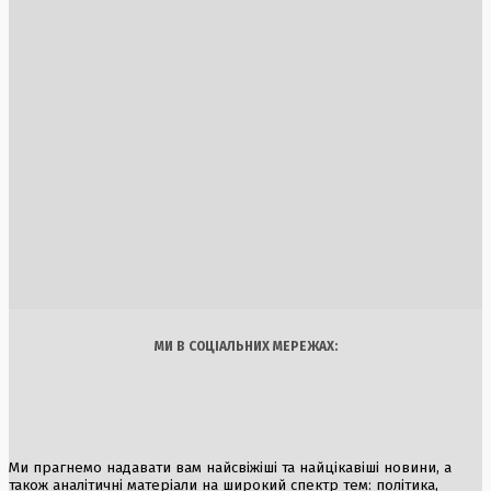
Удар по Харкову: під час атаки знищено 8 мільйонів
книжок та 600 тисяч підручників
2 Серпня, 2026
Зміни в НАТО: Залужний висловився про вступ України до
Альянсу
6 Серпня, 2026
Кеті Перрі та Джастін Трюдо відсвяткували річницю
стосунків на французькому узбережжі
2 Серпня, 2026
Україна
Бізнес
Блоги
Думки
Спорт
Наука
Арт
Їжа
МИ В СОЦІАЛЬНИХ МЕРЕЖАХ:
Ми прагнемо надавати вам найсвіжіші та найцікавіші новини, а
також аналітичні матеріали на широкий спектр тем: політика,