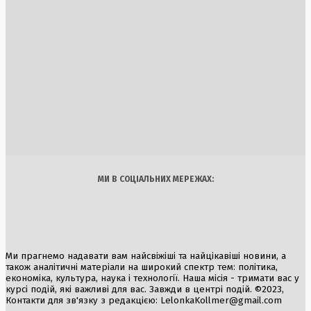
та обмінниках
7 Серпня, 2026
Магнітна буря G2 охопила Землю через спалах M1.9
2 Серпня, 2026
Фінляндія підтримує Україну: Президент Стубб закликає 
посилення оборони
6 Серпня, 2026
Україна
Бізнес
Блоги
Думки
Спорт
Наука
Арт
Їжа
МИ В СОЦІАЛЬНИХ МЕРЕЖАХ:
Ми прагнемо надавати вам найсвіжіші та найцікавіші новини, а
також аналітичні матеріали на широкий спектр тем: політика,
економіка, культура, наука і технології. Наша місія - тримати вас у
курсі подій, які важливі для вас. Завжди в центрі подій. ©2023,
Контакти для зв'язку з редакцією:
LelonkaKollmer@gmail.com