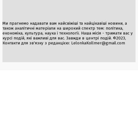
Ми прагнемо надавати вам найсвіжіші та найцікавіші новини, а
також аналітичні матеріали на широкий спектр тем: політика,
економіка, культура, наука і технології. Наша місія - тримати вас у
курсі подій, які важливі для вас. Завжди в центрі подій. ©2023,
Контакти для зв'язку з редакцією:
LelonkaKollmer@gmail.com