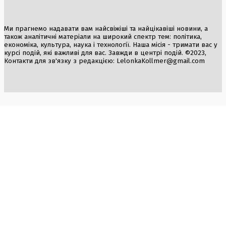
Ми прагнемо надавати вам найсвіжіші та найцікавіші новини, а
також аналітичні матеріали на широкий спектр тем: політика,
економіка, культура, наука і технології. Наша місія - тримати вас у
курсі подій, які важливі для вас. Завжди в центрі подій. ©2023,
Контакти для зв'язку з редакцією:
LelonkaKollmer@gmail.com