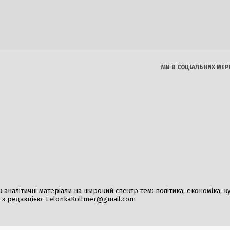
мплементує електричний
Європа у стані невиз
України через зупинку АЕС
Кремля та політичні
коаліції на підтримку
026
4 Серпня, 2026
МИ В СОЦІАЛЬНИХ МЕР
я російських військ на фронті
Віднайдена в Австралі
янтинівки та Залізничного
пролежала в каміні 1
026
2 Серпня, 2026
 супутники «Бюро 1440»
ють зв’язок над Україною
026
налітичні матеріали на широкий спектр тем: політика, економіка, культ
у з редакцією:
LelonkaKollmer@gmail.com