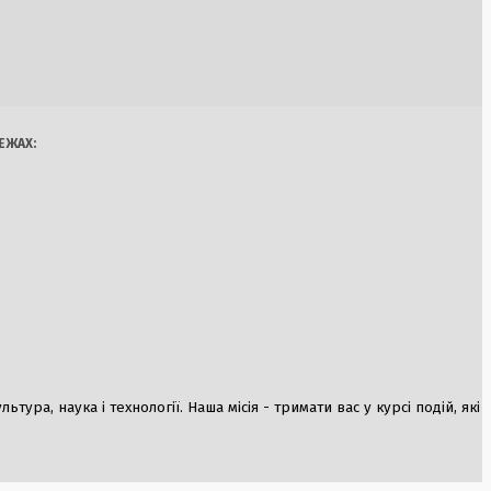
наченості: вплив
 зміни загрожують
Україна
Бізнес
Блоги
 України
Думки
Спорт
Наука
Арт
Їжа
ЕЖАХ:
ї книга, яка
50 років
ура, наука і технології. Наша місія - тримати вас у курсі подій, які