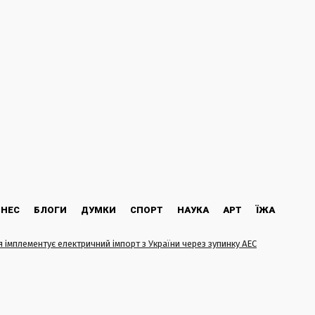
ЗНЕС
БЛОГИ
ДУМКИ
СПОРТ
НАУКА
АРТ
ЇЖА
я імплементує електричний імпорт з України через зупинку АЕС