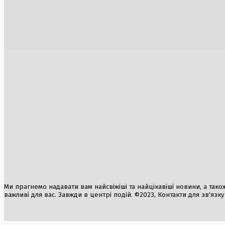
Смертельне зіткнення гелікоптерів у
Румунія і
небі Греції під час боротьби з лісовими
імпорт з 
пожежами
5 Серпня, 2
3 Серпня, 2026
Аномальна спека охопить Україну:
температури піднімуться до +38°C
2 Серпня, 2026
Дипломатична нарада в Києві:
Просуванн
пріоритети та гасло нового політичного
біля Кост
сезону
2 Серпня, 2
2 Серпня, 2026
Російські
забезпечу
2 Серпня, 2
Ми прагнемо надавати вам найсвіжіші та найцікавіші новини, а також а
важливі для вас. Завжди в центрі подій. ©2023, Контакти для зв'язк