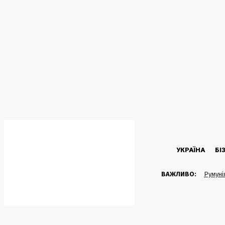
C
36.5
Kyiv
Четвер, 6 Серпня, 2026
УКРАЇНА
БІ
ВАЖЛИВО:
Румуні