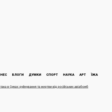
ЗНЕС
БЛОГИ
ДУМКИ
СПОРТ
НАУКА
АРТ
ЇЖА
атака в Сумах: руйнування та жертви від російських авіабомб