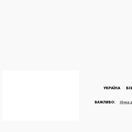
C
20.4
Kyiv
Субота, 8 Серпня, 2026
УКРАЇНА
БІ
ВАЖЛИВО:
Нічна 