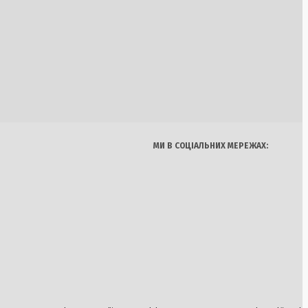
масова реакція на
Федорова
Україна
Бізнес
Блоги
Думки
Спорт
Наука
Арт
Їжа
пить Україну:
ться до +38°C
МИ В СОЦІАЛЬНИХ МЕРЕЖАХ:
ь звинуватив
і» через контроль