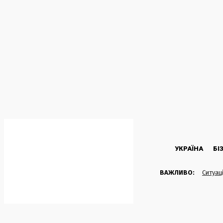
C
34.8
Kyiv
П’ятниця, 7 Серпня, 2026
УКРАЇНА
БІ
ВАЖЛИВО:
Ситуац