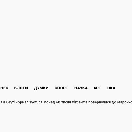
ЗНЕС
БЛОГИ
ДУМКИ
СПОРТ
НАУКА
АРТ
ЇЖА
ія в Сеуті нормалізується: понад 48 тисяч мігрантів повернулися до Марокк