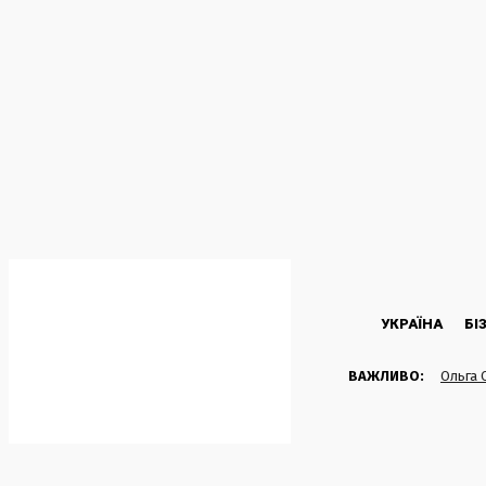
C
20.4
Kyiv
Субота, 8 Серпня, 2026
УКРАЇНА
БІ
ВАЖЛИВО:
Ольга 