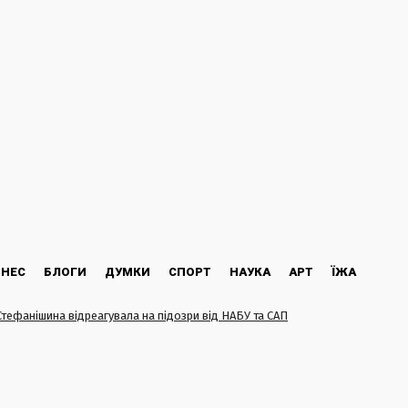
ЗНЕС
БЛОГИ
ДУМКИ
СПОРТ
НАУКА
АРТ
ЇЖА
Стефанішина відреагувала на підозри від НАБУ та САП