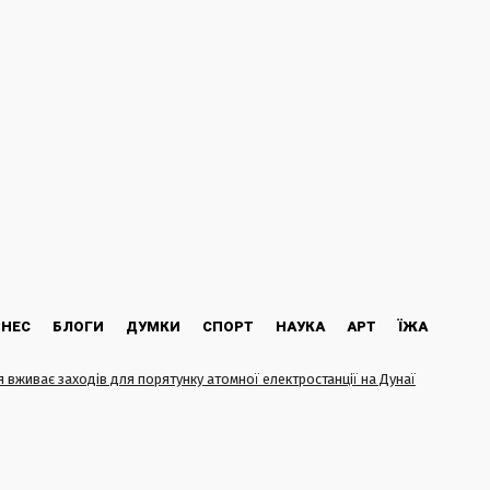
ЗНЕС
БЛОГИ
ДУМКИ
СПОРТ
НАУКА
АРТ
ЇЖА
я вживає заходів для порятунку атомної електростанції на Дунаї