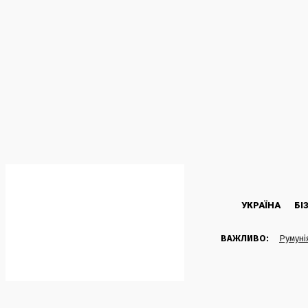
C
32.1
Kyiv
Четвер, 6 Серпня, 2026
УКРАЇНА
БІ
ВАЖЛИВО:
Румуні