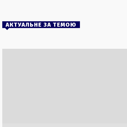
України через зупинку АЕС
5 Серпня, 2026
АКТУАЛЬНЕ ЗА ТЕМОЮ
Росія значно збільшила імпорт бензину з
Розширенн
Білорусі в умовах паливної кризи
та США ук
ракетних 
6 Серпня, 2026
4 Серпня, 2
Обмеження на продаж дизельного
Трамп від
пального на українських АЗС
по Ірану 
3 Серпня, 2026
3 Серпня, 2