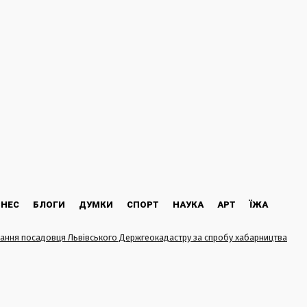
ЗНЕС
БЛОГИ
ДУМКИ
СПОРТ
НАУКА
АРТ
ЇЖА
ання посадовця Львівського Держгеокадастру за спробу хабарництва