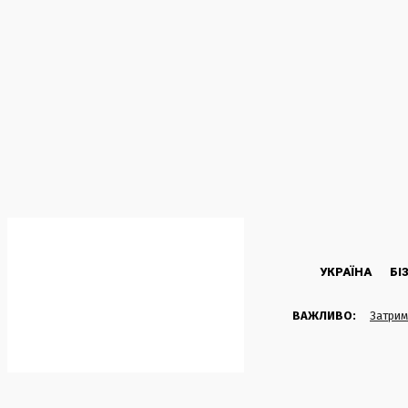
C
26
Kyiv
Четвер, 6 Серпня, 2026
УКРАЇНА
БІ
ВАЖЛИВО:
Затрим