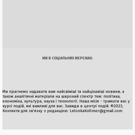
об’єктах Ірану
1 Серпня, 2026
Нічна атака в Сумах: руйнування та жертви від російськи
авіабомб
7 Серпня, 2026
Україна
Бізнес
Блоги
Думки
Спорт
Наука
Арт
Їжа
МИ В СОЦІАЛЬНИХ МЕРЕЖАХ:
Ми прагнемо надавати вам найсвіжіші та найцікавіші новини, а
також аналітичні матеріали на широкий спектр тем: політика,
економіка, культура, наука і технології. Наша місія - тримати вас у
курсі подій, які важливі для вас. Завжди в центрі подій. ©2023,
Контакти для зв'язку з редакцією:
LelonkaKollmer@gmail.com