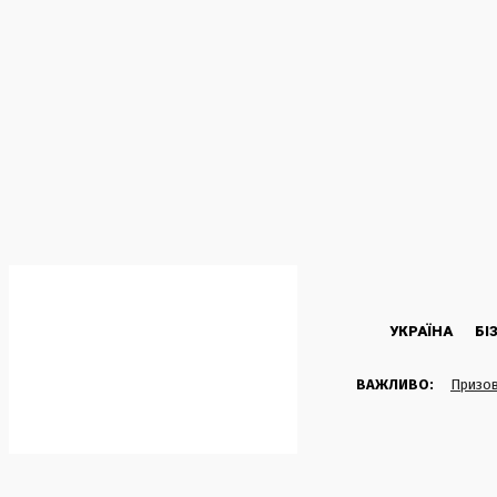
C
24.3
Kyiv
П’ятниця, 7 Серпня, 2026
УКРАЇНА
БІ
ВАЖЛИВО:
Призов