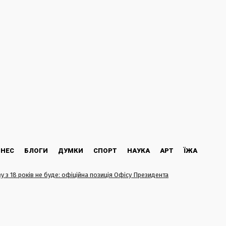
ЗНЕС
БЛОГИ
ДУМКИ
СПОРТ
НАУКА
АРТ
ЇЖА
у з 18 років не буде: офіційна позиція Офісу Президента