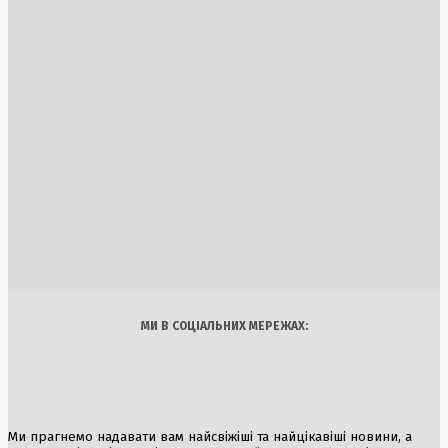
Румунія імплементує електричний імпорт з України через
зупинку АЕС
5 Серпня, 2026
Угорщина на порозі енергетичної кризи: АЕС «Пакш»
зупиняється вперше за 44 роки через рекордне міління
Дунаю
1 Серпня, 2026
Кадрові зміни в СБУ та Київщині: реакція Зеленського на
протести
1 Серпня, 2026
Україна
Бізнес
Блоги
Думки
Спорт
Наука
Арт
Їжа
МИ В СОЦІАЛЬНИХ МЕРЕЖАХ:
Ми прагнемо надавати вам найсвіжіші та найцікавіші новини, а