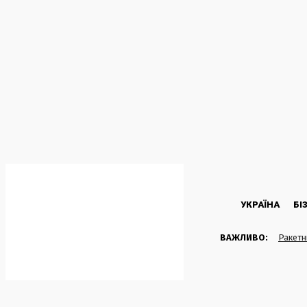
C
28.2
Kyiv
П’ятниця, 7 Серпня, 2026
УКРАЇНА
БІ
ВАЖЛИВО:
Ракетн