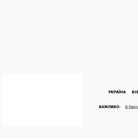
C
36.5
Kyiv
П’ятниця, 7 Серпня, 2026
УКРАЇНА
БІ
ВАЖЛИВО:
В Європ