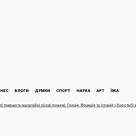
ЗНЕС
БЛОГИ
ДУМКИ
СПОРТ
НАУКА
АРТ
ЇЖА
і тривають масштабні лісові пожежі: Греція, Франція та Іспанія у боротьбі з