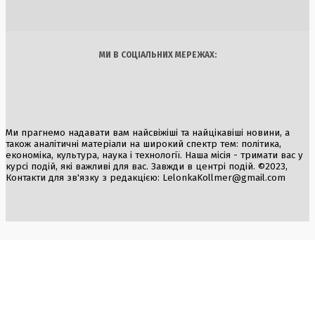
Україна
Бізнес
Блоги
Думки
Спорт
Наука
Арт
Їжа
МИ В СОЦІАЛЬНИХ МЕРЕЖАХ:
Ми прагнемо надавати вам найсвіжіші та найцікавіші новини, а
також аналітичні матеріали на широкий спектр тем: політика,
економіка, культура, наука і технології. Наша місія - тримати вас у
курсі подій, які важливі для вас. Завжди в центрі подій. ©2023,
Контакти для зв'язку з редакцією:
LelonkaKollmer@gmail.com