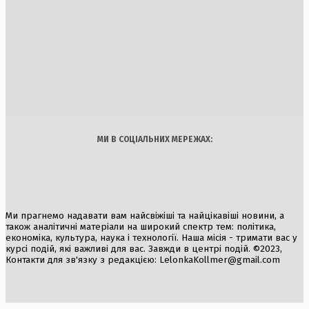
бізнесу та громадян
2 Серпня, 2026
В Європі тривають масштабні лісові пожежі: Греція,
Франція та Іспанія у боротьбі зі стихією
2 Серпня, 2026
Україна
Бізнес
Блоги
Думки
Спорт
Наука
Арт
Їжа
МИ В СОЦІАЛЬНИХ МЕРЕЖАХ:
Ми прагнемо надавати вам найсвіжіші та найцікавіші новини, а
також аналітичні матеріали на широкий спектр тем: політика,
економіка, культура, наука і технології. Наша місія - тримати вас у
курсі подій, які важливі для вас. Завжди в центрі подій. ©2023,
Контакти для зв'язку з редакцією:
LelonkaKollmer@gmail.com