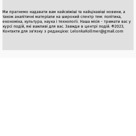
Ми прагнемо надавати вам найсвіжіші та найцікавіші новини, а
також аналітичні матеріали на широкий спектр тем: політика,
економіка, культура, наука і технології. Наша місія - тримати вас у
курсі подій, які важливі для вас. Завжди в центрі подій. ©2023,
Контакти для зв'язку з редакцією:
LelonkaKollmer@gmail.com