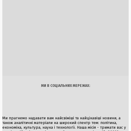
Рада ЄС затвердила зміни до «Плану України» для
виділення €8,3 млрд
30 Липня, 2026
Китайці розробили план порятунку Землі від астероїдів
через ядерний вибух
3 Серпня, 2026
ФІФА заперечує звинувачення у продажу футболу через
програму FFE
1 Серпня, 2026
Україна
Бізнес
Блоги
Думки
Спорт
Наука
Арт
Їжа
МИ В СОЦІАЛЬНИХ МЕРЕЖАХ:
Ми прагнемо надавати вам найсвіжіші та найцікавіші новини, а
також аналітичні матеріали на широкий спектр тем: політика,
економіка, культура, наука і технології. Наша місія - тримати вас у