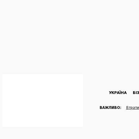
C
28.2
Kyiv
П’ятниця, 7 Серпня, 2026
УКРАЇНА
БІ
ВАЖЛИВО:
Втрати