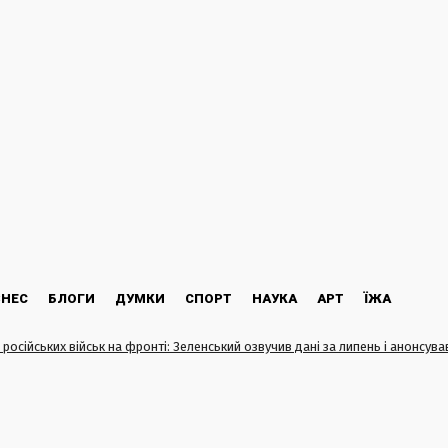
ЗНЕС
БЛОГИ
ДУМКИ
СПОРТ
НАУКА
АРТ
ЇЖА
 російських військ на фронті: Зеленський озвучив дані за липень і анонсува