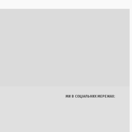
к над Україною
літиці України: нові
 та громадян
ідреагувала на
САП
Україна
Бізнес
Блоги
Думки
Спорт
Наука
Арт
Їжа
 в Києві:
нового політичного
МИ В СОЦІАЛЬНИХ МЕРЕЖАХ:
щі: президент