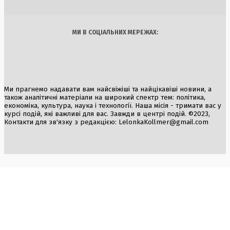
Арт
Їжа
МИ В СОЦІАЛЬНИХ МЕРЕЖАХ:
Ми прагнемо надавати вам найсвіжіші та найцікавіші новини, а
також аналітичні матеріали на широкий спектр тем: політика,
економіка, культура, наука і технології. Наша місія - тримати вас у
курсі подій, які важливі для вас. Завжди в центрі подій. ©2023,
Контакти для зв'язку з редакцією:
LelonkaKollmer@gmail.com