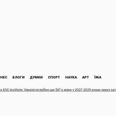
ЗНЕС
БЛОГИ
ДУМКИ
СПОРТ
НАУКА
АРТ
ЇЖА
з KSE Institute: Україні потрібно ще $67,4 млрд у 2027-2029 роках через за