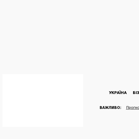
C
24.8
Kyiv
Четвер, 6 Серпня, 2026
УКРАЇНА
БІ
ВАЖЛИВО:
Прогно