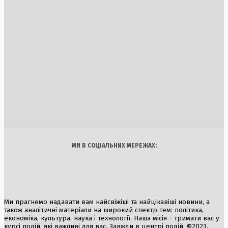
Румунія імплементує електричний імпорт з України через
зупинку АЕС
5 Серпня, 2026
Співпраця України та Великої Британії у сфері ППО: нові
ракети Meteor та кошти з російських активів
2 Серпня, 2026
Ядерний вплив Росії на Туреччину через АЕС «Аккую»
3 Серпня, 2026
Україна
Бізнес
Блоги
Думки
Спорт
Наука
Арт
Їжа
МИ В СОЦІАЛЬНИХ МЕРЕЖАХ:
Ми прагнемо надавати вам найсвіжіші та найцікавіші новини, а
також аналітичні матеріали на широкий спектр тем: політика,
економіка, культура, наука і технології. Наша місія - тримати вас у
курсі подій, які важливі для вас. Завжди в центрі подій. ©2023,