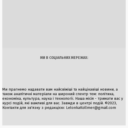
5 Серпня, 2026
Штурм Сеути: Іспанія залучила армію для боротьби з
напливом мігрантів, Італія розглядає можливість
призупинення Шенгену
1 Серпня, 2026
Україна
Бізнес
Блоги
Думки
Спорт
Наука
Арт
Їжа
МИ В СОЦІАЛЬНИХ МЕРЕЖАХ:
Ми прагнемо надавати вам найсвіжіші та найцікавіші новини, а
також аналітичні матеріали на широкий спектр тем: політика,
економіка, культура, наука і технології. Наша місія - тримати вас у
курсі подій, які важливі для вас. Завжди в центрі подій. ©2023,
Контакти для зв'язку з редакцією:
LelonkaKollmer@gmail.com