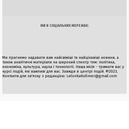
Україна
Бізнес
Блоги
Думки
Спорт
Наука
Арт
Їжа
МИ В СОЦІАЛЬНИХ МЕРЕЖАХ:
Ми прагнемо надавати вам найсвіжіші та найцікавіші новини, а
також аналітичні матеріали на широкий спектр тем: політика,
економіка, культура, наука і технології. Наша місія - тримати вас у
курсі подій, які важливі для вас. Завжди в центрі подій. ©2023,
Контакти для зв'язку з редакцією:
LelonkaKollmer@gmail.com