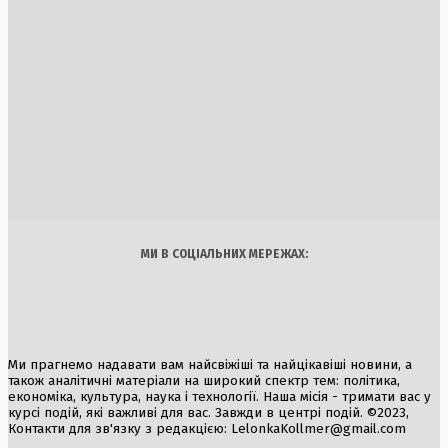
6 Серпня, 2026
Унікальне середньовічне житло на колесах знайдено в
Казахстані
5 Серпня, 2026
Погрози Росії: Кремль звинуватив Ірландію в «піратстві»
через контроль суден
3 Серпня, 2026
Україна
Бізнес
Блоги
Думки
Спорт
Наука
Арт
Їжа
МИ В СОЦІАЛЬНИХ МЕРЕЖАХ:
Ми прагнемо надавати вам найсвіжіші та найцікавіші новини, а
також аналітичні матеріали на широкий спектр тем: політика,
економіка, культура, наука і технології. Наша місія - тримати вас у
курсі подій, які важливі для вас. Завжди в центрі подій. ©2023,
Контакти для зв'язку з редакцією:
LelonkaKollmer@gmail.com