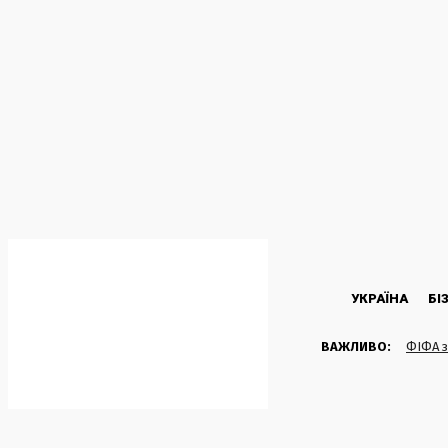
C
27.6
Kyiv
П’ятниця, 7 Серпня, 2026
УКРАЇНА
БІ
ВАЖЛИВО:
ФІФА з