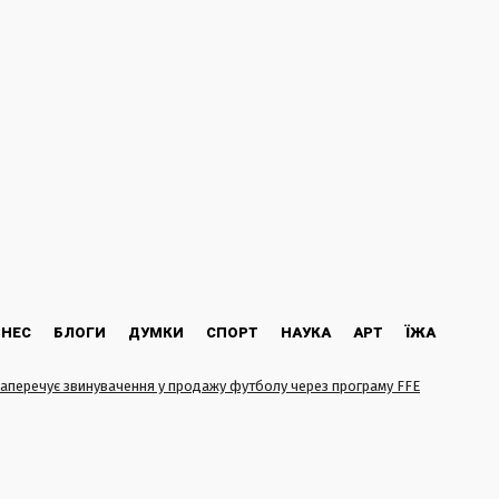
ЗНЕС
БЛОГИ
ДУМКИ
СПОРТ
НАУКА
АРТ
ЇЖА
аперечує звинувачення у продажу футболу через програму FFE