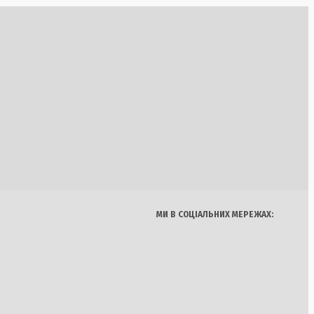
є електричний
ез зупинку АЕС
 по логістичним
 Росії
Україна
Бізнес
Блоги
Думки
Спорт
Наука
Арт
Їжа
днів ударів по Росії
МИ В СОЦІАЛЬНИХ МЕРЕЖАХ:
а CEO Club Ukraine
 у викраденні