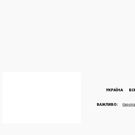
C
38.7
Kyiv
Четвер, 6 Серпня, 2026
УКРАЇНА
БІ
ВАЖЛИВО:
Європа