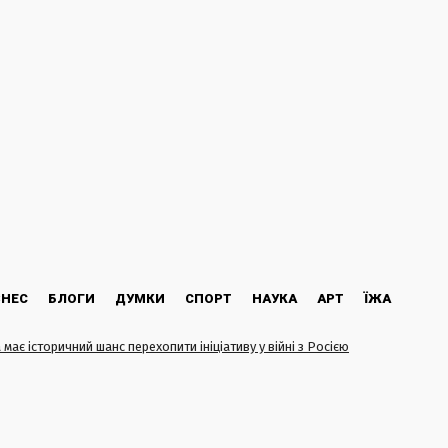
ЗНЕС
БЛОГИ
ДУМКИ
СПОРТ
НАУКА
АРТ
ЇЖА
 має історичний шанс перехопити ініціативу у війні з Росією