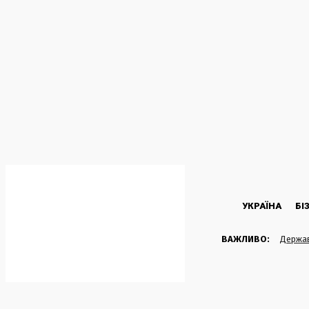
C
20.4
Kyiv
Субота, 8 Серпня, 2026
УКРАЇНА
БІ
ВАЖЛИВО:
Держав