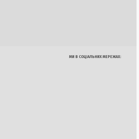
Україна
Бізнес
Блоги
лі: Лавров може
Думки
Спорт
Наука
Арт
ем’єра
Їжа
МИ В СОЦІАЛЬНИХ МЕРЕЖАХ:
 військового удару
нових переговорів
ки про конфлікт із
а похвалив його